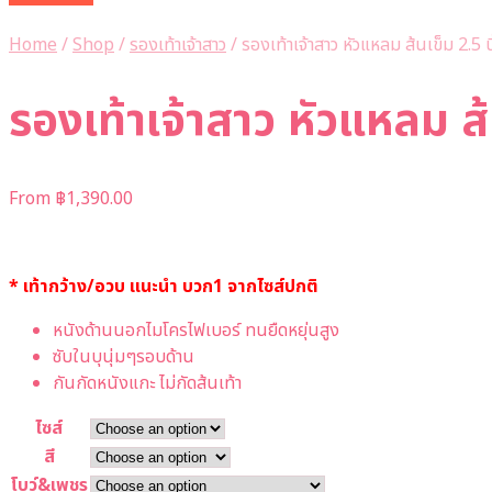
Home
/
Shop
/
รองเท้าเจ้าสาว
/
รองเท้าเจ้าสาว หัวแหลม ส้นเข็ม 2.5 นิ
รองเท้าเจ้าสาว หัวแหลม ส้น
From
฿
1,390.00
* เท้ากว้าง/อวบ แนะนำ บวก1 จากไซส์ปกติ
หนังด้านนอกไมโครไฟเบอร์ ทนยืดหยุ่นสูง
ซับในบุนุ่มๆรอบด้าน
กันกัดหนังแกะ ไม่กัดส้นเท้า
ไซส์
สี
โบว์&เพชร