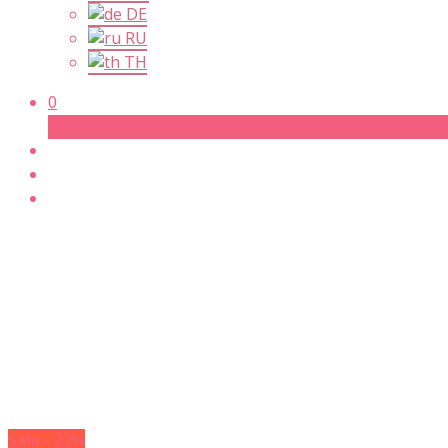
DE
RU
TH
0
Cart
Sale - 22%