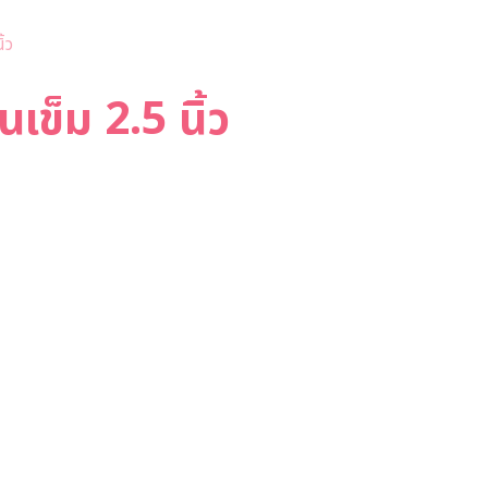
้ว
เข็ม 2.5 นิ้ว