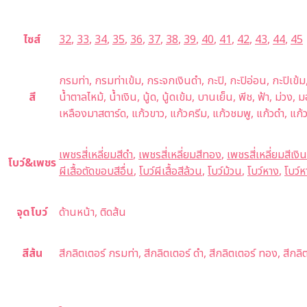
ไซส์
32
,
33
,
34
,
35
,
36
,
37
,
38
,
39
,
40
,
41
,
42
,
43
,
44
,
45
กรมท่า, กรมท่าเข้ม, กระจกเงินดำ, กะปิ, กะปิอ่อน, กะปิเข้
สี
น้ำตาลไหม้, น้ำเงิน, นู้ด, นู้ดเข้ม, บานเย็น, พีช, ฟ้า, ม่วง,
เหลืองมาสตาร์ด, แก้วขาว, แก้วครีม, แก้วชมพู, แก้วดำ, แก้
เพชรสี่เหลี่ยมสีดำ
,
เพชรสี่เหลี่ยมสีทอง
,
เพชรสี่เหลี่ยมสีเงิน
โบว์&เพชร
ผีเสื้อตัดขอบสีอื่น
,
โบว์ผีเสื้อสีล้วน
,
โบว์ม้วน
,
โบว์หาง
,
โบว์ห
จุดโบว์
ด้านหน้า, ติดส้น
สีส้น
สีกลิตเตอร์ กรมท่า, สีกลิตเตอร์ ดำ, สีกลิตเตอร์ ทอง, สีกลิตเ