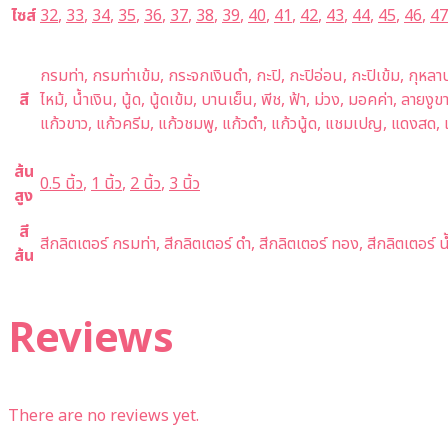
ไซส์
32
,
33
,
34
,
35
,
36
,
37
,
38
,
39
,
40
,
41
,
42
,
43
,
44
,
45
,
46
,
47
กรมท่า, กรมท่าเข้ม, กระจกเงินดำ, กะปิ, กะปิอ่อน, กะปิเข้ม, กุหล
สี
ไหม้, น้ำเงิน, นู้ด, นู้ดเข้ม, บานเย็น, พีช, ฟ้า, ม่วง, มอคค่า, ลายง
แก้วขาว, แก้วครีม, แก้วชมพู, แก้วดำ, แก้วนู้ด, แชมเปญ, แดงสด, แ
ส้น
0.5 นิ้ว
,
1 นิ้ว
,
2 นิ้ว
,
3 นิ้ว
สูง
สี
สีกลิตเตอร์ กรมท่า, สีกลิตเตอร์ ดำ, สีกลิตเตอร์ ทอง, สีกลิตเตอร์ น้
ส้น
Reviews
There are no reviews yet.