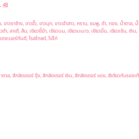
,
48
าบ, ขาวงาช้าง, ขาวจั๊ว, ขาวมุก, ขาวเจ้าสาว, คราม, ชมพู, ดำ, ทอง, น้ำตาล
ูขาวดำ, ลาเต้, ส้ม, เขียวขี้ม้า, เขียวนม, เขียวมะนาว, เขียวมิ้น, เขียวเข้ม,
ดงเบอร์กันดี, โรสโกลด์, ไข่ไก่
ำตาล, สีกลิตเตอร์ รุ้ง, สีกลิตเตอร์ เงิน, สีกลิตเตอร์ แดง, สีเดียวกับรองเท้