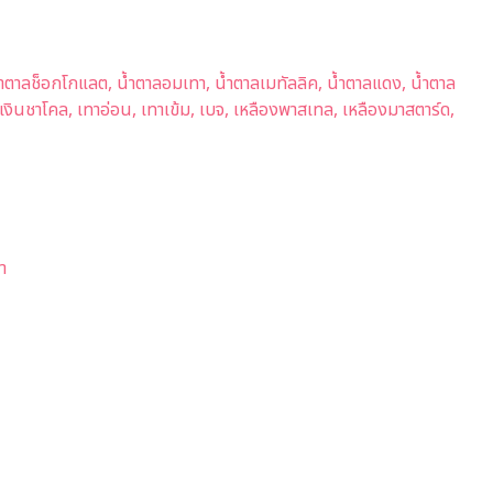
, น้ำตาลช็อกโกแลต, น้ำตาลอมเทา, น้ำตาลเมทัลลิค, น้ำตาลแดง, น้ำตาล
 เงิน, เงินชาโคล, เทาอ่อน, เทาเข้ม, เบจ, เหลืองพาสเทล, เหลืองมาสตาร์ด,
า