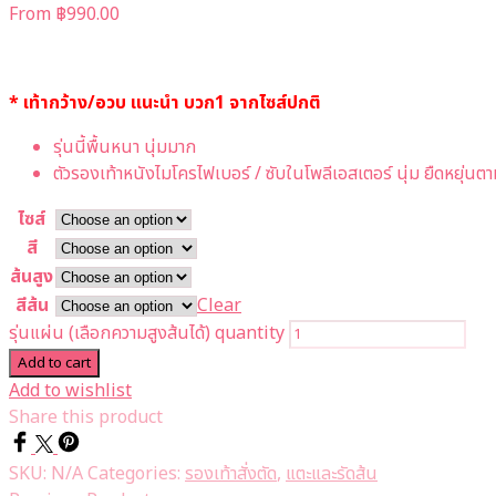
From
฿
990.00
* เท้ากว้าง/อวบ แนะนำ บวก1 จากไซส์ปกติ
รุ่นนี้พื้นหนา นุ่มมาก
ตัวรองเท้าหนังไมโครไฟเบอร์ / ซับในโพลีเอสเตอร์ นุ่ม ยืดหยุ่นตา
ไซส์
สี
ส้นสูง
สีส้น
Clear
รุ่นแผ่น (เลือกความสูงส้นได้) quantity
Add to cart
Add to wishlist
Share this product
SKU:
N/A
Categories:
รองเท้าสั่งตัด
,
แตะและรัดส้น