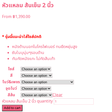
หัวแหลม ส้นเข็ม 2 นิ้ว
From
฿
1,390.00
* รุ่นนี้แนะนำใส่ไซส์ปกติ
หนังด้านนอกไมโครไฟเบอร์ ทนยืดหยุ่นสูง
ซับในบุนุ่มๆรอบด้าน
กันกัดหนังแกะ ไม่กัดส้นเท้า
ไซส์
สี
โบว์&เพชร
จุดโบว์
สีส้น
Clear
หัวแหลม ส้นเข็ม 2 นิ้ว quantity
Add to cart