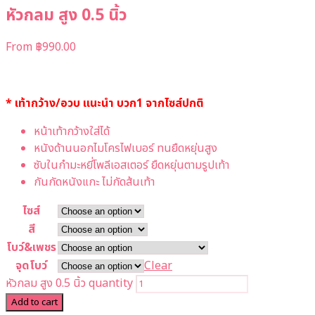
หัวกลม สูง 0.5 นิ้ว
From
฿
990.00
* เท้ากว้าง/อวบ แนะนำ บวก1 จากไซส์ปกติ
หน้าเท้ากว้างใส่ได้
หนังด้านนอกไมโครไฟเบอร์ ทนยืดหยุ่นสูง
ซับในกำมะหยี่โพลีเอสเตอร์ ยืดหยุ่นตามรูปเท้า
กันกัดหนังแกะ ไม่กัดส้นเท้า
ไซส์
สี
โบว์&เพชร
จุดโบว์
Clear
หัวกลม สูง 0.5 นิ้ว quantity
Add to cart