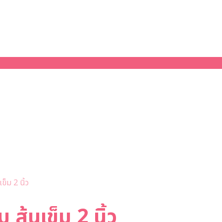
็ม 2 นิ้ว
ส้นเข็ม 2 นิ้ว