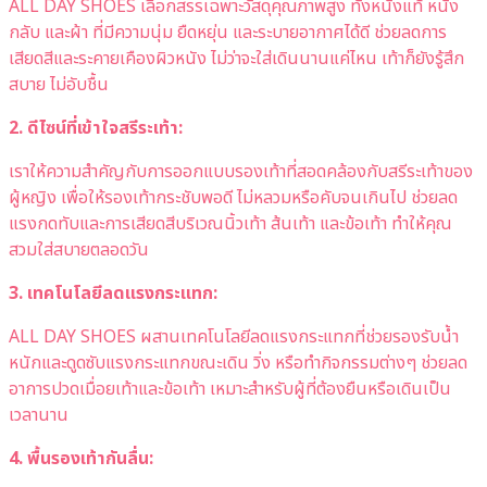
ALL DAY SHOES เลือกสรรเฉพาะวัสดุคุณภาพสูง ทั้งหนังแท้ หนัง
กลับ และผ้า ที่มีความนุ่ม ยืดหยุ่น และระบายอากาศได้ดี ช่วยลดการ
เสียดสีและระคายเคืองผิวหนัง ไม่ว่าจะใส่เดินนานแค่ไหน เท้าก็ยังรู้สึก
สบาย ไม่อับชื้น
2. ดีไซน์ที่เข้าใจสรีระเท้า:
เราให้ความสำคัญกับการออกแบบรองเท้าที่สอดคล้องกับสรีระเท้าของ
ผู้หญิง เพื่อให้รองเท้ากระชับพอดี ไม่หลวมหรือคับจนเกินไป ช่วยลด
แรงกดทับและการเสียดสีบริเวณนิ้วเท้า ส้นเท้า และข้อเท้า ทำให้คุณ
สวมใส่สบายตลอดวัน
3. เทคโนโลยีลดแรงกระแทก:
ALL DAY SHOES ผสานเทคโนโลยีลดแรงกระแทกที่ช่วยรองรับน้ำ
หนักและดูดซับแรงกระแทกขณะเดิน วิ่ง หรือทำกิจกรรมต่างๆ ช่วยลด
อาการปวดเมื่อยเท้าและข้อเท้า เหมาะสำหรับผู้ที่ต้องยืนหรือเดินเป็น
เวลานาน
4. พื้นรองเท้ากันลื่น: